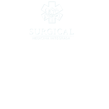
INÍCIO
Sobre a 
Equipe
O Grupo
(19) 97822-4003 | 3395-
7411
Av. Barão de Itapura, 2323 | Sala 73
Guanabara,
Campinas - SP