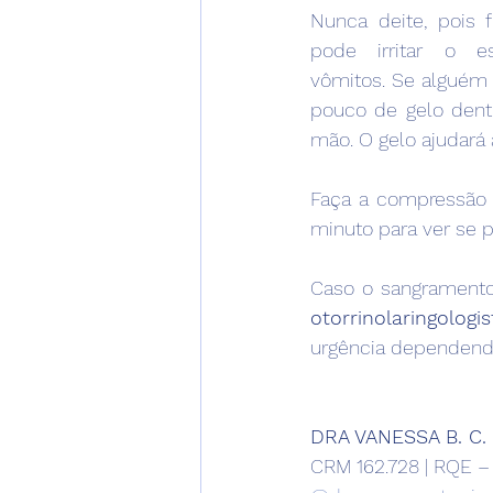
Nunca deite, pois f
pode irritar o e
vômitos. Se alguém 
pouco de gelo dentr
mão. O gelo ajudará 
Faça a compressão e
minuto para ver se p
Caso o sangrament
otorrinolaringologis
urgência dependendo
DRA VANESSA B. C
CRM 162.728 | RQE –