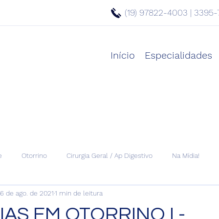
(19) 97822-4003 | 3395-
Início
Especialidades
e
Otorrino
Cirurgia Geral / Ap Digestivo
Na Mídia!
6 de ago. de 2021
1 min de leitura
AS EM OTORRINO I -