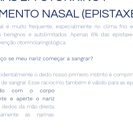
ENTO NASAL (EPISTAX
l é muito frequente, especialmente no clima frio e
s benignos e autolimitados. Apenas 6% das epistaxe
enção otorrinolaringológica.
faço se meu nariz começar a sangrar?
dentalmente o dedo nosso primeiro instinto é comprimi
 de sangrar. Esse raciocínio também é válido para as ep
ado com o corpo 
nte e aperte o nariz 
dedos da mão direita, 
fechando completamente as narinas. 