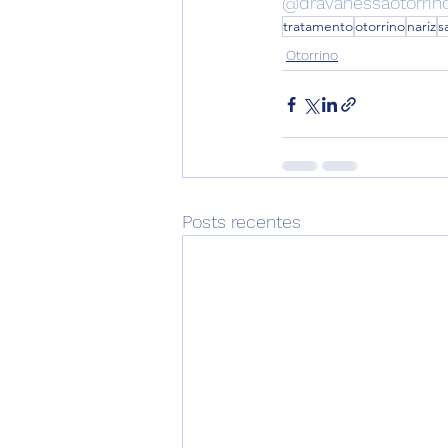
@dravanessaotorrin
tratamento
otorrino
nariz
s
Otorrino
Posts recentes