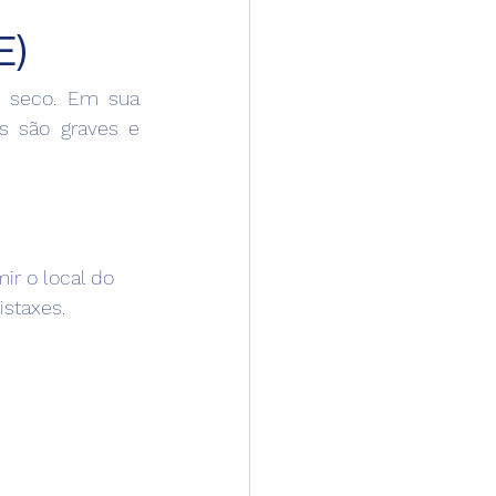
E)
 seco. Em sua 
s são graves e 
r o local do 
istaxes.