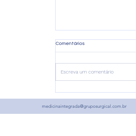
Comentários
Escreva um comentário
URGÊNCIAS EM OTORRINO
III - CORPO ESTRANHO
medicinaintegrada@gruposurgical.com.br