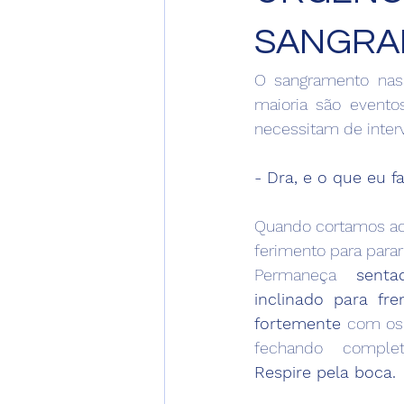
SANGRAM
O sangramento nasa
maioria são evento
necessitam de interv
- Dra, e o que eu 
Quando cortamos aci
ferimento para parar
Permaneça 
sent
inclinado para fre
fortemente
 com os 
Respire pela boca.