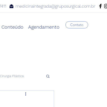
7411
medicinaintegrada@gruposurgical.com.br
Contato
Conteúdo
Agendamento
Cirurgia Plástica