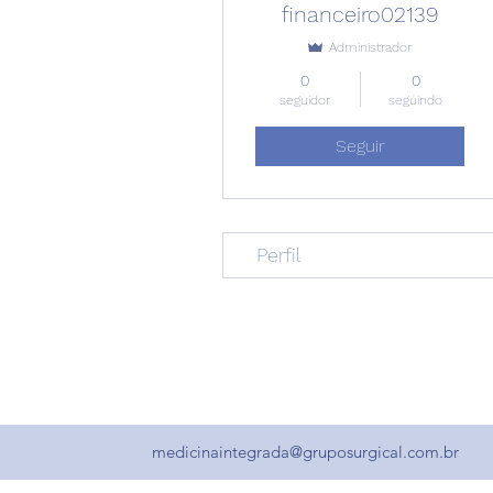
financeiro02139
Administrador
0
0
seguidor
seguindo
Seguir
Perfil
medicinaintegrada@gruposurgical.com.br