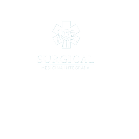
INÍCIO
Sobre a 
Equipe
O Grupo
(19) 97822-4003 | 3395-
7411
Av. Barão de Itapura, 2323 | Sala 73
Guanabara,
Campinas - SP