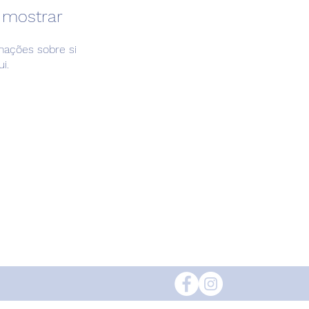
 mostrar
ações sobre si
i.