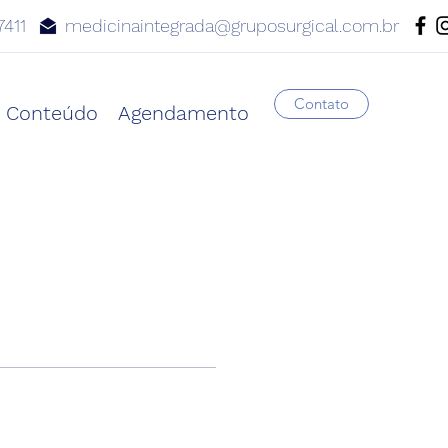
7411
medicinaintegrada@gruposurgical.com.br
Contato
Conteúdo
Agendamento