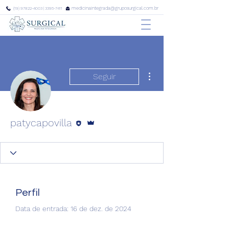
medicinaintegrada@gruposurgical.com.br
(19) 97822-4003
|
3395-7411
Mais ações
Seguir
Editor
Administrador
patycapovilla
Perfil
Data de entrada: 16 de dez. de 2024