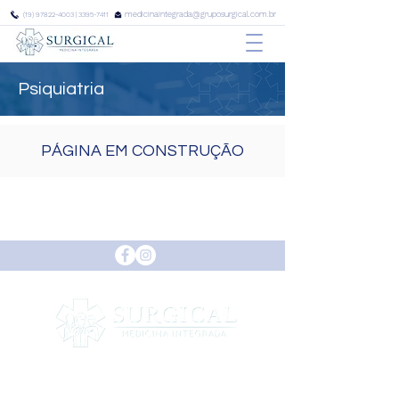
medicinaintegrada@gruposurgical.com.br
(19) 97822-4003
|
3395-7411
Psiquiatria
PÁGINA EM CONSTRUÇÃO
INÍCIO