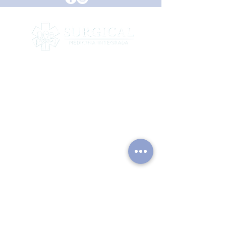
INÍCIO
Sobre a Clínica
Equipe
O Grupo Surgical
ESPECIALIDADES
Cirurgia Geral
Cirurgia do Ap Digestivo
Cirurgia de Cabeça e Pescoço
Cirurgia Plástica
Cirurgia Torácica
Cirurgia Cardíaca
Cirurgia Vascular
Ortopedia
Ginecologia
Onco pelve