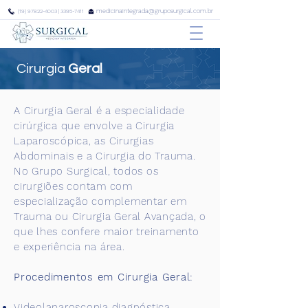
medicinaintegrada@gruposurgical.com.br
(19) 97822-4003
|
3395-7411
Cirurgia
Geral
A Cirurgia Geral é a especialidade
cirúrgica que envolve a Cirurgia
Laparoscópica, as Cirurgias
Abdominais e a Cirurgia do Trauma.
No Grupo Surgical, todos os
cirurgiões contam com
especialização complementar em
Trauma ou Cirurgia Geral Avançada, o
que lhes confere maior treinamento
e experiência na área.
Procedimentos em Cirurgia Geral:
Videolaparoscopia diagnóstica