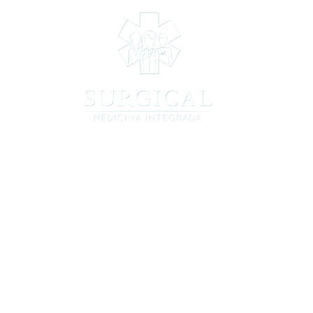
INÍCIO
Sobre a 
Equipe
O Grupo
(19) 97822-4003 | 3395-
7411
Av. Barão de Itapura, 2323 | Sala 73
Guanabara,
Campinas - SP