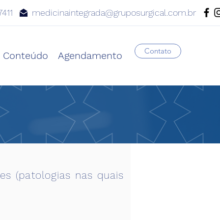
7411
medicinaintegrada@gruposurgical.com.br
Contato
Conteúdo
Agendamento
s (patologias nas quais