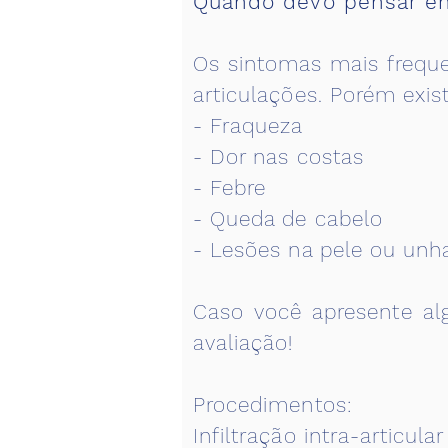
Quando devo pensar em
Os sintomas mais freque
articulações. Porém exi
- Fraqueza
- Dor nas costas
- Febre
- Queda de cabelo
- Lesões na pele ou unh
Caso você apresente al
avaliação!
Procedimentos:
Infiltração intra-articul