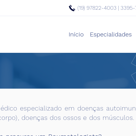
(19) 97822-4003 | 3395-
Início
Especialidades
édico especializado em doenças autoimune
 corpo), doenças dos ossos e dos músculos.