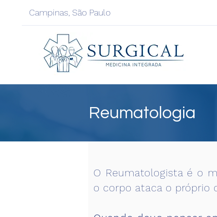
Campinas, São Paulo
Reumatologia
O Reumatologista é o m
o corpo ataca o próprio