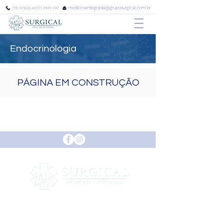
medicinaintegrada@gruposurgical.com.br
(19) 97822-4003
|
3395-7411
Endocrinologia
PÁGINA EM CONSTRUÇÃO
INÍCIO