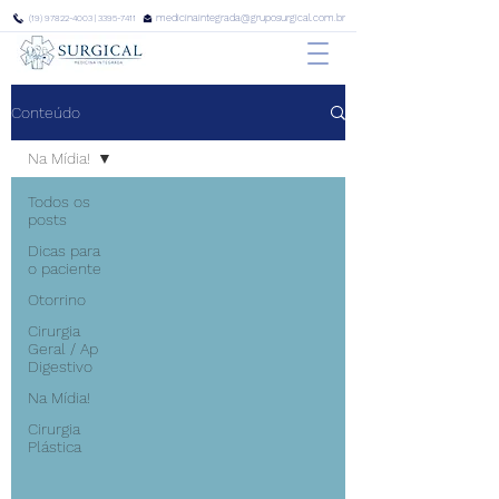
medicinaintegrada@gruposurgical.com.br
(19) 97822-4003
|
3395-7411
Conteúdo
Na Mídia!
Todos os
posts
Dicas para
o paciente
Otorrino
Cirurgia
Geral / Ap
Digestivo
Na Mídia!
Cirurgia
Plástica