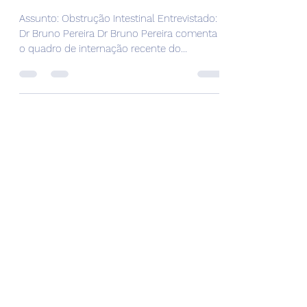
28 de jul. de 2021
1 min de leitura
Entrevista Nova Campinas FM
- 21/07/21
Assunto: Obstrução Intestinal Entrevistado:
Dr Bruno Pereira Dr Bruno Pereira comenta
o quadro de internação recente do
Presidente, as...